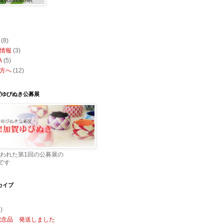
(8)
情報
(3)
A
(5)
方へ
(12)
賀ゆびぬき公募展
行われた第1回の公募展の
です
カイブ
1)
記念品 発送しました