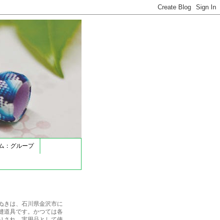
ム：グループ
ぬきは、石川県金沢市に
縫道具です。かつては各
りされ、実用品として使