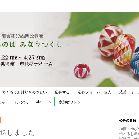
ちくちくお針好きのつどい
応募する
応募フォーム：個人
応募フォー
about us
のみ
リンク集
参加者リンク
公募の趣旨
加賀のゆび
発送しました
伝わるお裁
家庭で手作