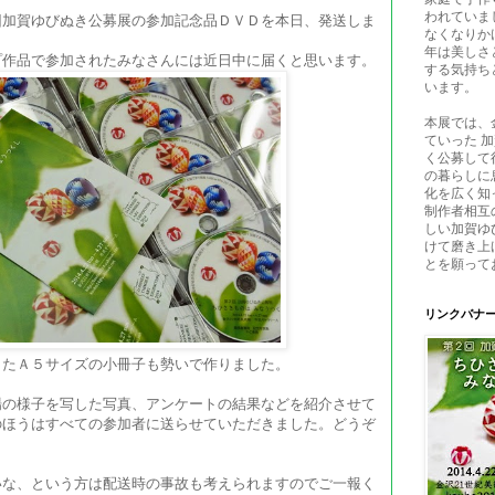
われていま
回加賀ゆびぬき公募展の参加記念品ＤＶＤを本日、発送しま
なくなりか
年は美しさ
プ作品で参加されたみなさんには近日中に届くと思います。
する気持ち
います。
本展では、
ていった 
く公募して
の暮らしに
化を広く知
制作者相互
しい加賀ゆ
けて磨き上
とを願って
リンクバナ
したＡ５サイズの小冊子も勢いで作りました。
場の様子を写した写真、アンケートの結果などを紹介させて
のほうはすべての参加者に送らせていただきました。どうぞ
いな、という方は配送時の事故も考えられますのでご一報く