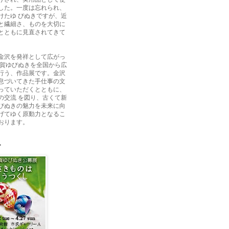
した。一度は忘れられ、
けたゆ びぬきですが、近
と繊細さ、ものを大切に
とともに見直されてきて
金沢を発祥として広がっ
加賀ゆびぬきを全国から広
行う、作品展です。金沢
息づいてきた手仕事の文
っていただくとともに、
の交流 を図り、古くて新
びぬきの魅力を未来に向
げてゆく原動力となるこ
おります。
ー